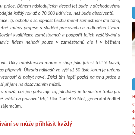
trhu práce. Během následujících deseti let bude v důchodovému
dejde každý rok až o 70.000 lidí více, než bude absolventů.
ráce, tj. ochotu a schopnost Čechů měnit zaměstnání dle toho,
včetně změny profese a sladění pracovního a rodinného života.
ování kvalifikace zaměstnanců a podpořit jejich vzdělávání a
se navíc lidem nehodí pouze v zaměstnání, ale i v běžném
íc. Díky ministerstvu máme e-shop jako jakési tržiště kurzů,
s připravit. Úhrada nákladů ve výši až 50 tisíc korun je určena
ovednosti či nabýt nové. Získá tím lepší pozici na trhu práce a
šší příjem na dosavadním místě.
ž mužů, což jen potvrzuje to, jak dobrý je to nástroj třeba pro
H
 vrátit na pracovní trh,“
říká Daniel Krištof, generální ředitel
e
m zájemcům.
e
e
vání se může přihlásit každý
M
M