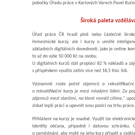
pobočky Úřadu práce v Karlových Varech Pavel Kuče
Široká paleta vzděláv
Úřad práce ČR hradí plně nebo částečně širokou 
řemeslnické kurzy, ale i kurzy o umělé inteligenci
základních digitálních dovedností, jako je online k
to až do výše 50 000 Kč na osobu.
U digitálních kurzů stát proplácí 82 % nákladů a zá
s příspěvkem využilo zatím více než 18,5 tisíc lidí.
Významně roste počet zájemců o rekvalifikační 
o rekvalifikační kurzy je mezi mladými lidmi. Za poz
zájemců mezi staršími, na které rovněž cílíme,“
upoz
získat lepší práci a upevnit svou pozici na trhu práce.
Přihlášení na kurzy je snadné. Využít lze elektronic
Identity občana, případně i datovou schránku. 
o zaměstnání, aby mohl na jeho kurz přispět a vzděla