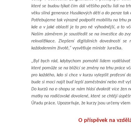
které se budou týkat čím dál většího počtu lidí na 
věku silná generace Husákových dětí a do penze tak o
Potřebujeme tak výrazně podpořit mobilitu na trhu p
kde a v jaké oblasti je to pro ně výhodnější, a to 
Naším záměrem je soustředit se na investice do zvyš
rekvalifikace. Zlepšení digitálních dovedností 
každodenním životě,“
vysvětluje ministr Jurečka.
„Byl bych rád, kdybychom pomohli lidem vydělávat v
které pomůže se na blížící se změny na trhu práce vča
pro každého, kdo si chce v kurzu vylepšit profesní d
bude si moci najít buď lepší zaměstnání nebo mít vy
Do kurzů na e-shopu se nám hlásí dvakrát více žen ne
matky na rodičovské dovolené, které se chtějí úspěšně
Úřadu práce. Upozorňuje, že kurzy jsou určeny vše
O příspěvek na vzdělá