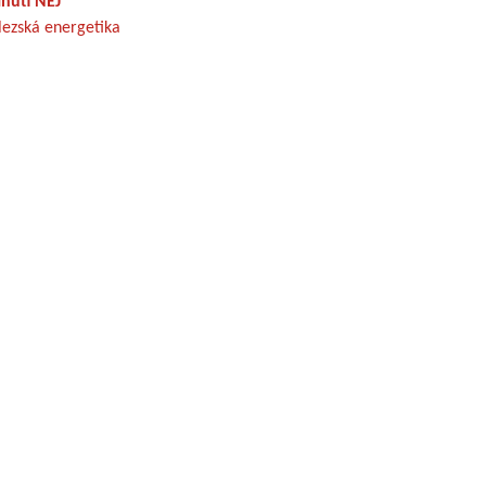
nutí NEJ
lezská energetika