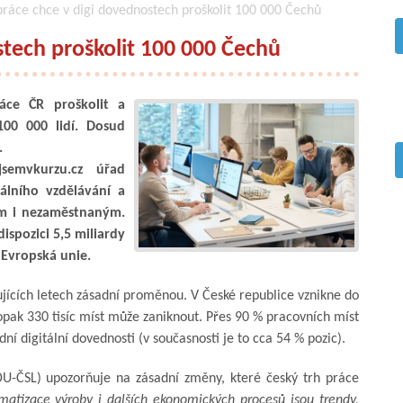
ráce chce v digi dovednostech proškolit 100 000 Čechů
stech proškolit 100 000 Čechů
áce ČR proškolit a
100 000 lidí. Dosud
.
jsemvkurzu.cz úřad
tálního vzdělávání a
ým i nezaměstnaným.
ispozici 5,5 miliardy
 Evropská unie.
ujících letech zásadní proměnou. V České republice vznikne do
opak 330 tisíc míst může zaniknout. Přes 90 % pracovních míst
í digitální dovednosti (v současnosti je to cca 54 % pozic).
DU-ČSL) upozorňuje na zásadní změny, které český trh práce
omatizace výroby i dalších ekonomických procesů jsou trendy,