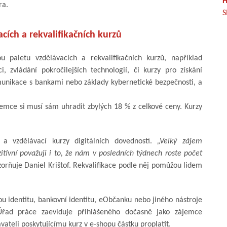
H
ra.
S
acích a rekvalifikačních kurzů
paletu vzdělávacích a rekvalifikačních kurzů, například
, zvládání pokročilejších technologií, či kurzy pro získání
omunikace s bankami nebo základy kybernetické bezpečnosti, a
jemce si musí sám uhradit zbylých 18 % z celkové ceny. Kurzy
a vzdělávací kurzy digitálních dovedností.
„Velký zájem
itivní považuji i to, že nám v posledních týdnech roste počet
orňuje Daniel Krištof. Rekvalifikace podle něj pomůžou lidem
kou identitu, bankovní identitu, eObčanku nebo jiného nástroje
Úřad práce zaeviduje přihlášeného dočasně jako zájemce
vateli poskytujícímu kurz v e-shopu částku proplatit.