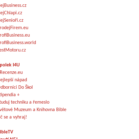
ejBusiness.cz
ejChlapi.cz
ejSenioři.cz
rodejFirem.eu
rofiBusiness.eu
rofiBusiness.world
estMotoru.cz
polek I4U
Recenze.eu
ejlepší nápad
dborníci Do Škol
tipendia +
tuduj techniku a řemeslo
větové Muzeum a Knihovna Bible
č se a vyhraj!
ibleTV