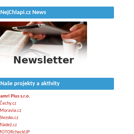
NejChlapi.cz News
Naše projekty a aktivity
amri Plus s.r.o.
Čechy.cz
Moravia.cz
Slezsko.cz
ládež.cz
OTORcheckUP