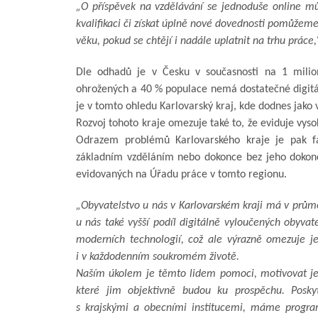
„O příspěvek na vzdělávání se jednoduše online můž
kvalifikaci či získat úplně nové dovednosti pomůžeme
věku, pokud se chtějí i nadále uplatnit na trhu práce,
Dle odhadů je v Česku v současnosti na 1 milion 
ohrožených a 40 % populace nemá dostatečné digitál
je v tomto ohledu Karlovarský kraj, kde dodnes jako 
Rozvoj tohoto kraje omezuje také to, že eviduje vyso
Odrazem problémů Karlovarského kraje je pak f
základním vzděláním nebo dokonce bez jeho dokon
evidovaných na Úřadu práce v tomto regionu.
„Obyvatelstvo u nás v Karlovarském kraji má v průměr
u nás také vyšší podíl digitálně vyloučených obyvat
moderních technologií, což ale výrazně omezuje jej
i v každodenním soukromém životě.
Naším úkolem je těmto lidem pomoci, motivovat je, 
které jim objektivně budou ku prospěchu. Posky
s krajskými a obecními institucemi, máme program