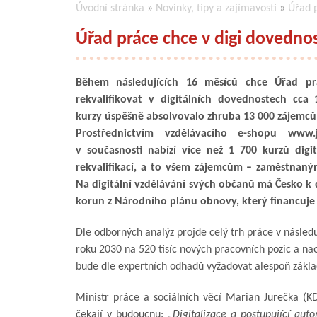
Úvodní stránka
»
Novinky, tipy a zajímavosti
»
Úřad p
Úřad práce chce v digi dovedno
Během následujících 16 měsíců chce Úřad pr
rekvalifikovat v digitálních dovednostech cca 
kurzy úspěšně absolvovalo zhruba 13 000 zájemců
Prostřednictvím vzdělávacího e-shopu www.
v současnosti nabízí více než 1 700 kurzů digi
rekvalifikací, a to všem zájemcům – zaměstnan
Na digitální vzdělávání svých občanů má Česko k d
korun z Národního plánu obnovy, který financuje
Dle odborných analýz projde celý trh práce v násled
roku 2030 na 520 tisíc nových pracovních pozic a na
bude dle expertních odhadů vyžadovat alespoň základn
Ministr práce a sociálních věcí Marian Jurečka (K
čekají v budoucnu:
„Digitalizace a postupující aut