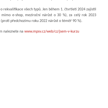
 rekvalifikace všech typů. Jen během 1. čtvrtletí 2024 zajistil
(i mimo e-shop, meziroční nárůst o 30 %), za celý rok 2023
í (proti předchozímu roku 2022 nárůst o téměř 90 %).
ům naleznete na
www.mpsv.cz/web/cz/jsem-v-kurzu