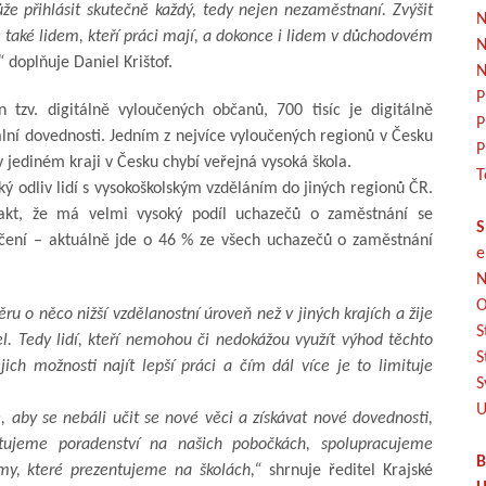
e přihlásit skutečně každý, tedy nejen nezaměstnaní. Zvýšit
N
 také lidem, kteří práci mají, a dokonce i lidem v důchodovém
N
“
doplňuje Daniel Krištof.
N
P
tzv. digitálně vyloučených občanů, 700 tisíc je digitálně
P
ní dovednosti. Jedním z nejvíce vyloučených regionů v Česku
P
v jediném kraji v Česku chybí veřejná vysoká škola.
T
ký odliv lidí s vysokoškolským vzděláním do jiných regionů ČR.
akt, že má velmi vysoký podíl uchazečů o zaměstnání se
S
čení – aktuálně jde o 46 % ze všech uchazečů o zaměstnání
e
N
O
u o něco nižší vzdělanostní úroveň než v jiných krajích a žije
S
el. Tedy lidí, kteří nemohou či nedokážou využít výhod těchto
S
ich možnosti najít lepší práci a čím dál více je to limituje
S
U
aby se nebáli učit se nové věci a získávat nové dovednosti,
tujeme poradenství na našich pobočkách, spolupracujeme
B
y, které prezentujeme na školách,“
shrnuje ředitel Krajské