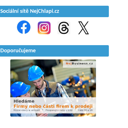
Sociální sítě NejChlapi.cz
Doporučujeme